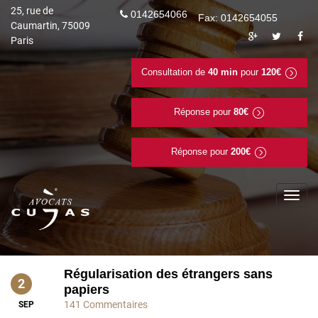
25, rue de
0142654066
Fax: 0142654055
Caumartin, 75009
Paris
Consultation de
40 min
pour
120€
Réponse pour
80€
Réponse pour
200€
To
na
Régularisation des étrangers sans
2
papiers
141 Commentaires
SEP