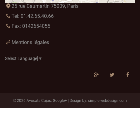
25 rue Caumartin 75009, Paris
Tel: 01.42.65.40.66
Fax: 0142654055
Mentions légales
Select Language
▼
© 2026 Avocats Cujas.
Google+
| Design by:
simple-webdesign.com