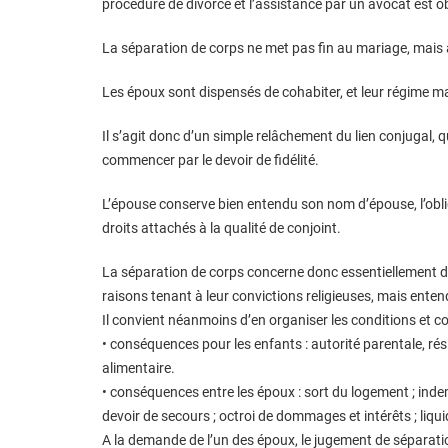
procédure de divorce et l’assistance par un avocat est ob
La séparation de corps ne met pas fin au mariage, mais
Les époux sont dispensés de cohabiter, et leur régime ma
Il s’agit donc d’un simple relâchement du lien conjugal, 
commencer par le devoir de fidélité.
L’épouse conserve bien entendu son nom d’épouse, l’oblig
droits attachés à la qualité de conjoint.
La séparation de corps concerne donc essentiellement d
raisons tenant à leur convictions religieuses, mais ente
Il convient néanmoins d’en organiser les conditions et 
• conséquences pour les enfants : autorité parentale, rés
alimentaire.
• conséquences entre les époux : sort du logement ; inde
devoir de secours ; octroi de dommages et intérêts ; liq
A la demande de l’un des époux, le jugement de séparatio