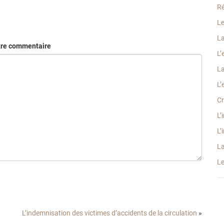
Ré
Le
La
tre commentaire
L’
La
L’
Cr
L’
L’
La
Le
L’indemnisation des victimes d’accidents de la circulation
»