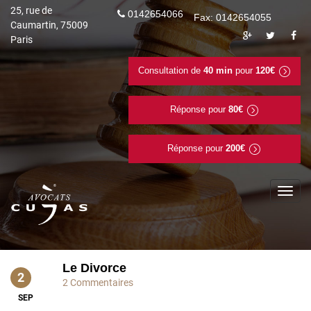
25, rue de
0142654066
Fax: 0142654055
Caumartin, 75009
Paris
Consultation de
40 min
pour
120€
Réponse pour
80€
Réponse pour
200€
To
na
Le Divorce
2
2 Commentaires
SEP