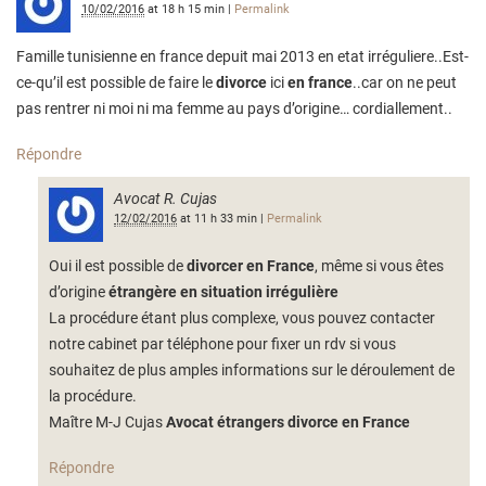
10/02/2016
at
18 h 15 min
|
Permalink
Famille tunisienne en france depuit mai 2013 en etat irréguliere..Est-
ce-qu’il est possible de faire le
divorce
ici
en france
..car on ne peut
pas rentrer ni moi ni ma femme au pays d’origine… cordiallement..
Répondre
Avocat R. Cujas
12/02/2016
at
11 h 33 min
|
Permalink
Oui il est possible de
divorcer en France
, même si vous êtes
d’origine
étrangère
en situation irrégulière
La procédure étant plus complexe, vous pouvez contacter
notre cabinet par téléphone pour fixer un rdv si vous
souhaitez de plus amples informations sur le déroulement de
la procédure.
Maître M-J Cujas
Avocat étrangers divorce en France
Répondre