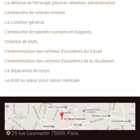
La défense de l’étranger placé en rétention administrative
L’embauche de salariés croates
La Location gérance
L’embauche de salariés roumains et bulgares
Création de SARL
L’indemnisation des victimes d’accidents du travail
L’indemnisation des victimes d’accidents de la circulation
La Séparation de corps
Le droit au séjour pour raison médicale
25 rue Caumartin 75009, Paris