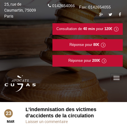
25, rue de
0142654066
Fax: 0142654055
Caumartin, 75009
Paris
Consultation de
40 min
pour
120€
Réponse pour
80€
Réponse pour
200€
To
na
L’indemnisation des victimes
23
d’accidents de la circulation
Laisser un commentaire
MAR