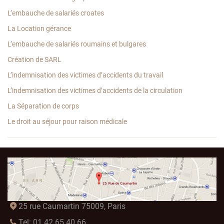
L’embauche de salariés croates
La Location gérance
L’embauche de salariés roumains et bulgares
Création de SARL
L’indemnisation des victimes d’accidents du travail
L’indemnisation des victimes d’accidents de la circulation
La Séparation de corps
Le droit au séjour pour raison médicale
25 rue Caumartin 75009, Paris
Tel: 01.42.65.40.66