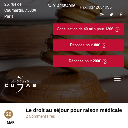
25, rue de
0142654066
Fax: 0142654055
Caumartin, 75009
Paris
Consultation de
40 min
pour
120€
Réponse pour
80€
Réponse pour
200€
To
na
Le droit au séjour pour raison médicale
20
2 Commentaires
MAR