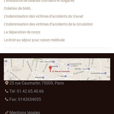
L’embauche de salariés roumains et bulgares
Création de SARL
L’indemnisation des victimes d’accidents du travail
L’indemnisation des victimes d’accidents de la circulation
La Séparation de corps
Le droit au séjour pour raison médicale
25 rue Caumartin 75009, Paris
Tel: 01.42.65.40.66
Fax: 0142654055
Mentions légales