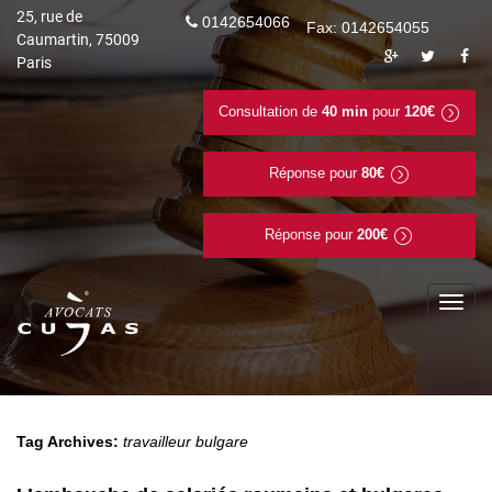
25, rue de
0142654066
Fax: 0142654055
Caumartin, 75009
Paris
Consultation de
40 min
pour
120€
Réponse pour
80€
Réponse pour
200€
To
na
Tag Archives:
travailleur bulgare