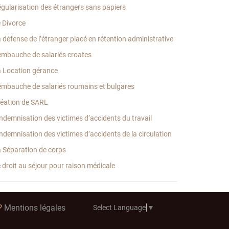
gularisation des étrangers sans papiers
 Divorce
 défense de l’étranger placé en rétention administrative
embauche de salariés croates
 Location gérance
embauche de salariés roumains et bulgares
éation de SARL
indemnisation des victimes d’accidents du travail
indemnisation des victimes d’accidents de la circulation
 Séparation de corps
 droit au séjour pour raison médicale
Mentions légales
Select Language
▼