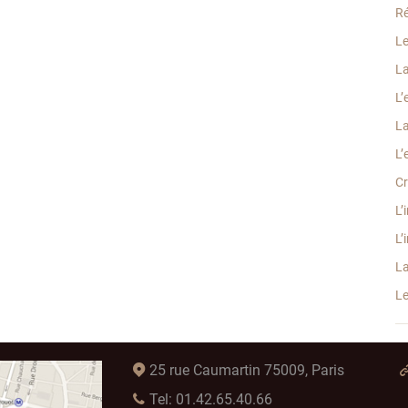
Ré
Le
La
L’
La
L’
Cr
L’
L’
La
Le
25 rue Caumartin 75009, Paris
Tel: 01.42.65.40.66