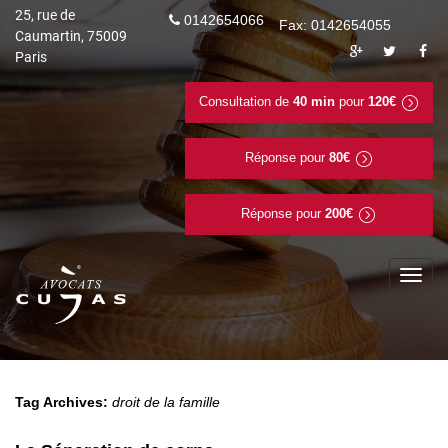
25, rue de
0142654066
Fax: 0142654055
Caumartin, 75009
Paris
Consultation de
40 min
pour
120€
Réponse pour
80€
Réponse pour
200€
To
na
Tag Archives:
droit de la famille