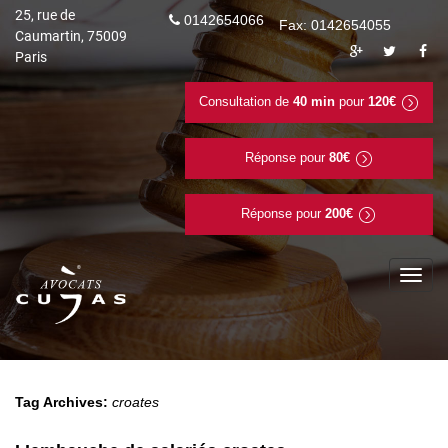
25, rue de
0142654066
Fax: 0142654055
Caumartin, 75009
Paris
Consultation de
40 min
pour
120€
Réponse pour
80€
Réponse pour
200€
To
na
Tag Archives:
croates