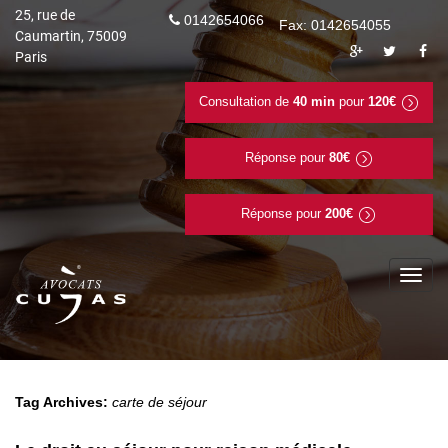
25, rue de
0142654066
Fax: 0142654055
Caumartin, 75009
Paris
Consultation de
40 min
pour
120€
Réponse pour
80€
Réponse pour
200€
To
na
Tag Archives:
carte de séjour