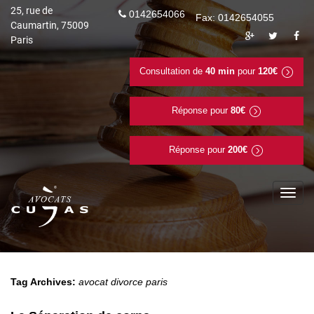
25, rue de
0142654066
Fax: 0142654055
Caumartin, 75009
Paris
Consultation de
40 min
pour
120€
Réponse pour
80€
Réponse pour
200€
To
na
Tag Archives:
avocat divorce paris