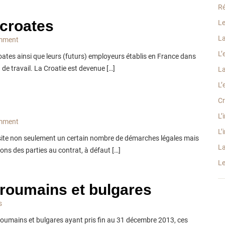
Ré
 croates
Le
La
mment
L’
roates ainsi que leurs (futurs) employeurs établis en France dans
 de travail. La Croatie est devenue […]
La
L’
Cr
L’
mment
L’
site non seulement un certain nombre de démarches légales mais
La
ons des parties au contrat, à défaut […]
Le
 roumains et bulgares
s
roumains et bulgares ayant pris fin au 31 décembre 2013, ces