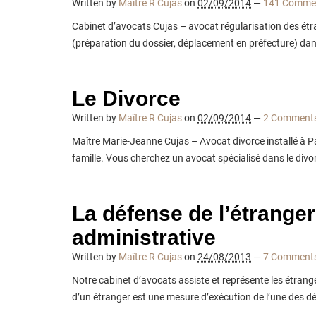
Written by
Maître R Cujas
on
02/09/2014
—
141 Comme
Cabinet d’avocats Cujas – avocat régularisation des étr
(préparation du dossier, déplacement en préfecture) dans
Le Divorce
Written by
Maître R Cujas
on
02/09/2014
—
2 Comment
Maître Marie-Jeanne Cujas – Avocat divorce installé à Par
famille. Vous cherchez un avocat spécialisé dans le divor
La défense de l’étranger
administrative
Written by
Maître R Cujas
on
24/08/2013
—
7 Comment
Notre cabinet d’avocats assiste et représente les étrang
d’un étranger est une mesure d’exécution de l’une des dé