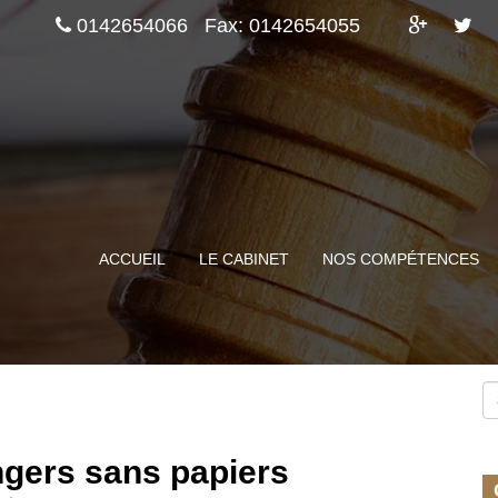
0142654066
Fax: 0142654055
ACCUEIL
LE CABINET
NOS COMPÉTENCES
ngers sans papiers