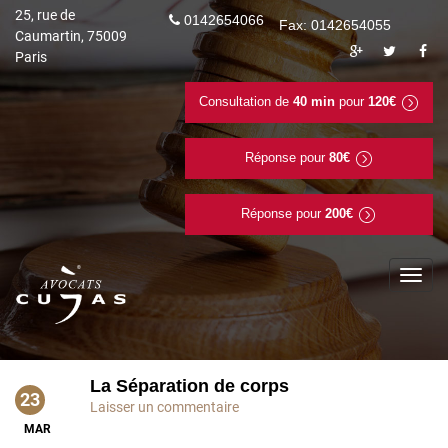
25, rue de
0142654066
Fax: 0142654055
Caumartin, 75009
Paris
Consultation de
40 min
pour
120€
Réponse pour
80€
Réponse pour
200€
To
na
La Séparation de corps
23
Laisser un commentaire
MAR