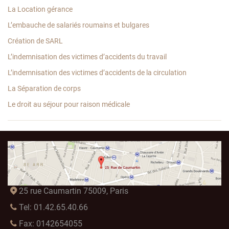
La Location gérance
L’embauche de salariés roumains et bulgares
Création de SARL
L’indemnisation des victimes d’accidents du travail
L’indemnisation des victimes d’accidents de la circulation
La Séparation de corps
Le droit au séjour pour raison médicale
25 rue Caumartin 75009, Paris
Tel: 01.42.65.40.66
Fax: 0142654055