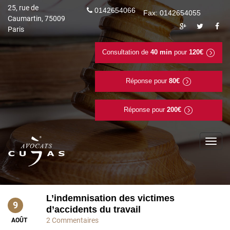
25, rue de
0142654066
Fax: 0142654055
Caumartin, 75009
Paris
Consultation de
40 min
pour
120€
Réponse pour
80€
Réponse pour
200€
To
na
L’indemnisation des victimes
9
d’accidents du travail
2 Commentaires
AOÛT