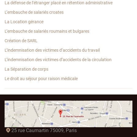
La défense de l’étranger placé en rétention administrative
L’embauche de salariés croates
La Location gérance
L’embauche de salariés roumains et bulgares
Création de SARL
L’indemnisation des victimes d’accidents du travail
L’indemnisation des victimes d’accidents de la circulation
La Séparation de corps
Le droit au séjour pour raison médicale
25 rue Caumartin 75009, Paris