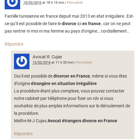
10/02/2016
at
18 h 15 min
|
Permalink
Famille tunisienne en france depuit mai 2013 en etat irréguliere..Est-
ce-qu’il est possible de faire le
divorce
ici
en france
..car on ne peut
pas rentrer ni moi ni ma femme au pays d’origine… cordiallement..
Répondre
Avocat R. Cujas
12/02/2016
at
11 h 33 min
|
Permalink
Oui il est possible de
divorcer en France
, même si vous êtes
d’origine
étrangère
en situation irrégulière
La procédure étant plus complexe, vous pouvez contacter
notre cabinet par téléphone pour fixer un rdv si vous
souhaitez de plus amples informations sur le déroulement de
la procédure.
Maître M-J Cujas
Avocat étrangers divorce en France
Répondre