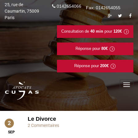
25, rue de
0142654066
Fax: 0142654055
Caumartin, 75009
Paris
Consultation de
40 min
pour
120€
Réponse pour
80€
Réponse pour
200€
To
na
Le Divorce
2
2 Commentaires
SEP